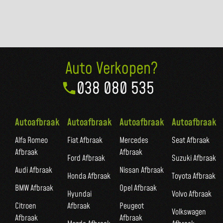
Auto Verkopen?
038 080 535
Autoafbraak
Autoafbraak
Autoafbraak
Autoafbraak
Alfa Romeo
Fiat Afbraak
Mercedes
Seat Afbraak
Afbraak
Afbraak
Ford Afbraak
Suzuki Afbraak
Audi Afbraak
Nissan Afbraak
Honda Afbraak
Toyota Afbraak
BMW Afbraak
Opel Afbraak
Hyundai
Volvo Afbraak
Citroen
Afbraak
Peugeot
Volkswagen
Afbraak
Afbraak