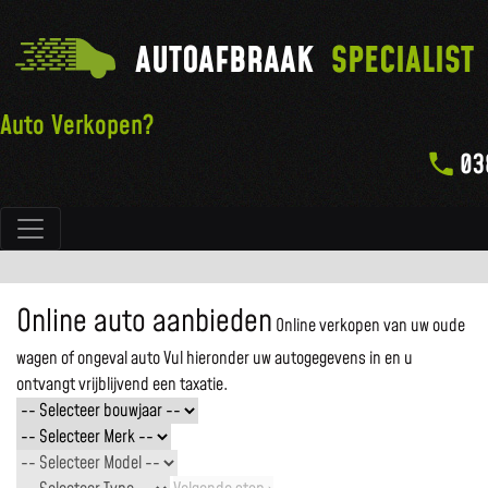
AUTOAFBRAAK
SPECIALIST
Auto Verkopen?
03
Hoofdnavigatie
Online auto aanbieden
Online verkopen van uw oude
wagen of ongeval auto
Vul hieronder uw autogegevens in en u
ontvangt vrijblijvend een taxatie.