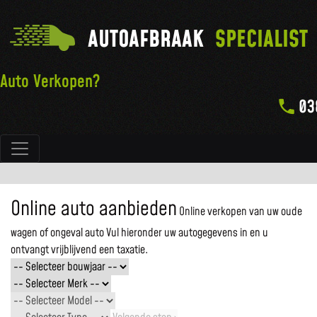
AUTOAFBRAAK
SPECIALIST
Auto Verkopen?
03
Hoofdnavigatie
Online auto aanbieden
Online verkopen van uw oude
wagen of ongeval auto
Vul hieronder uw autogegevens in en u
ontvangt vrijblijvend een taxatie.