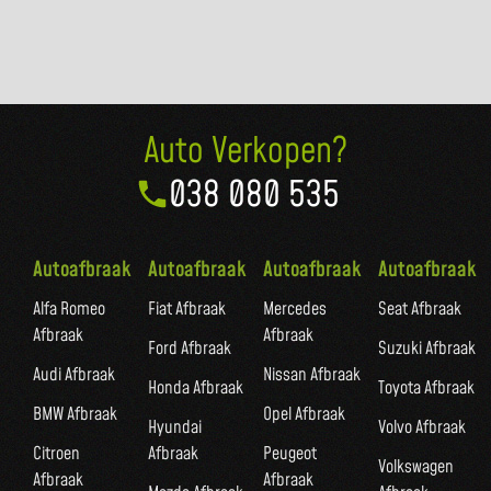
Auto Verkopen?
038 080 535
Autoafbraak
Autoafbraak
Autoafbraak
Autoafbraak
Alfa Romeo
Fiat Afbraak
Mercedes
Seat Afbraak
Afbraak
Afbraak
Ford Afbraak
Suzuki Afbraak
Audi Afbraak
Nissan Afbraak
Honda Afbraak
Toyota Afbraak
BMW Afbraak
Opel Afbraak
Hyundai
Volvo Afbraak
Citroen
Afbraak
Peugeot
Volkswagen
Afbraak
Afbraak