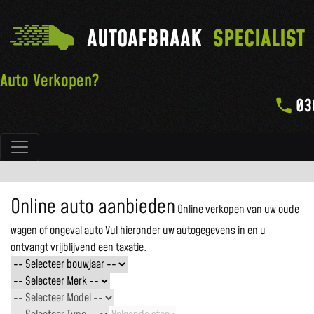
AUTOAFBRAAK
SPECIALIST
Auto Verkopen?
03
Hoofdnavigatie
Online auto aanbieden
Online verkopen van uw oude
wagen of ongeval auto
Vul hieronder uw autogegevens in en u
ontvangt vrijblijvend een taxatie.