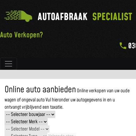
AUTOAFBRAAK
SPECIALIST
Auto Verkopen?
03
Hoofdnavigatie
Online auto aanbieden
Online verkopen van uw oude
wagen of ongeval auto
Vul hieronder uw autogegevens in en u
ontvangt vrijblijvend een taxatie.