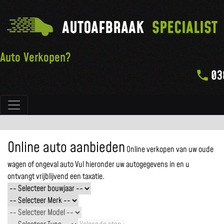
AUTOAFBRAAK
SPECIALIST
Auto Verkopen?
03
Hoofdnavigatie
Online auto aanbieden
Online verkopen van uw oude
wagen of ongeval auto
Vul hieronder uw autogegevens in en u
ontvangt vrijblijvend een taxatie.