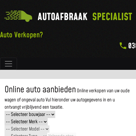
AUTOAFBRAAK
SPECIALIST
Auto Verkopen?
03
Hoofdnavigatie
Online auto aanbieden
Online verkopen van uw oude
wagen of ongeval auto
Vul hieronder uw autogegevens in en u
ontvangt vrijblijvend een taxatie.