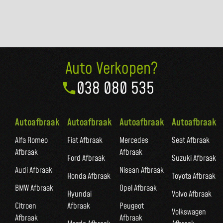
Auto Verkopen?
038 080 535
Autoafbraak
Autoafbraak
Autoafbraak
Autoafbraak
Alfa Romeo
Fiat Afbraak
Mercedes
Seat Afbraak
Afbraak
Afbraak
Ford Afbraak
Suzuki Afbraak
Audi Afbraak
Nissan Afbraak
Honda Afbraak
Toyota Afbraak
BMW Afbraak
Opel Afbraak
Hyundai
Volvo Afbraak
Citroen
Afbraak
Peugeot
Volkswagen
Afbraak
Afbraak