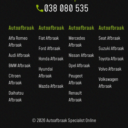
038 080 535
Autoafbraak
Autoafbraak
Autoafbraak
Autoafbraak
Alfa Romeo
Fiat Afbraak
Mercedes
Seat Afbraak
Afbraak
Afbraak
Ford Afbraak
Suzuki Afbraak
Audi Afbraak
Nissan Afbraak
Honda Afbraak
Toyota Afbraak
BMW Afbraak
Opel Afbraak
Hyundai
Volvo Afbraak
Citroen
Afbraak
Peugeot
Volkswagen
Afbraak
Afbraak
Mazda Afbraak
Afbraak
Daihatsu
Renault
Afbraak
Afbraak
© 2026 Autoafbraak Specialist Online