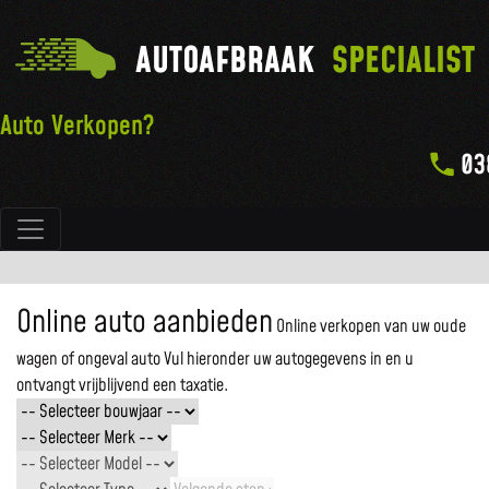
AUTOAFBRAAK
SPECIALIST
Auto Verkopen?
03
Hoofdnavigatie
Online auto aanbieden
Online verkopen van uw oude
wagen of ongeval auto
Vul hieronder uw autogegevens in en u
ontvangt vrijblijvend een taxatie.