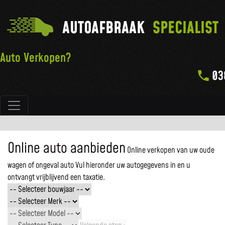
AUTOAFBRAAK
SPECIALIST
Auto Verkopen?
03
Hoofdnavigatie
Online auto aanbieden
Online verkopen van uw oude
wagen of ongeval auto
Vul hieronder uw autogegevens in en u
ontvangt vrijblijvend een taxatie.