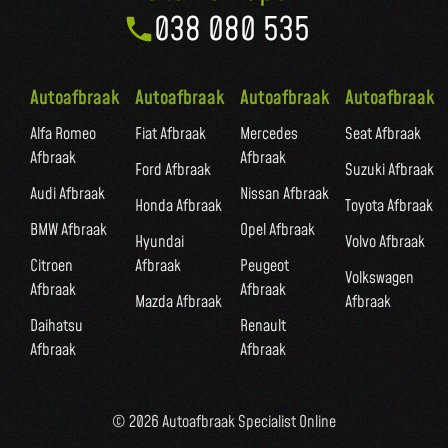
038 080 535
Autoafbraak
Autoafbraak
Autoafbraak
Autoafbraak
Alfa Romeo
Fiat Afbraak
Mercedes
Seat Afbraak
Afbraak
Afbraak
Ford Afbraak
Suzuki Afbraak
Audi Afbraak
Nissan Afbraak
Honda Afbraak
Toyota Afbraak
BMW Afbraak
Opel Afbraak
Hyundai
Volvo Afbraak
Citroen
Afbraak
Peugeot
Volkswagen
Afbraak
Afbraak
Mazda Afbraak
Afbraak
Daihatsu
Renault
Afbraak
Afbraak
© 2026 Autoafbraak Specialist Online