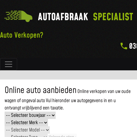
AUTOAFBRAAK
SPECIALIST
Auto Verkopen?
03
Hoofdnavigatie
Online auto aanbieden
Online verkopen van uw oude
wagen of ongeval auto
Vul hieronder uw autogegevens in en u
ontvangt vrijblijvend een taxatie.