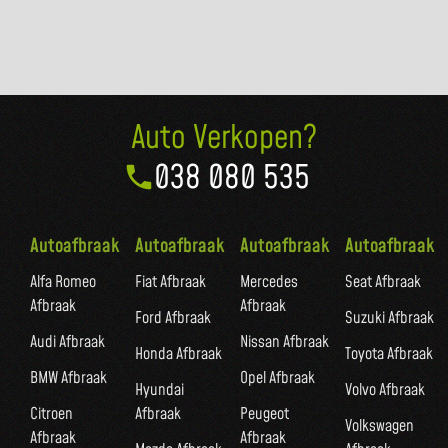
Auto Verkopen?
038 080 535
Autoafbraak
Autoafbraak
Autoafbraak
Autoafbraak
Alfa Romeo
Fiat Afbraak
Mercedes
Seat Afbraak
Afbraak
Afbraak
Ford Afbraak
Suzuki Afbraak
Audi Afbraak
Nissan Afbraak
Honda Afbraak
Toyota Afbraak
BMW Afbraak
Opel Afbraak
Hyundai
Volvo Afbraak
Citroen
Afbraak
Peugeot
Volkswagen
Afbraak
Afbraak