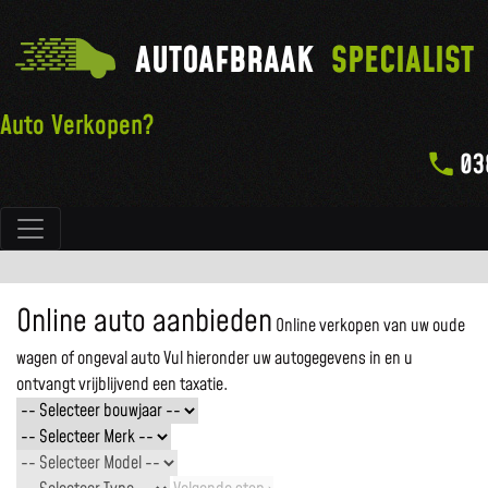
AUTOAFBRAAK
SPECIALIST
Auto Verkopen?
03
Hoofdnavigatie
Online auto aanbieden
Online verkopen van uw oude
wagen of ongeval auto
Vul hieronder uw autogegevens in en u
ontvangt vrijblijvend een taxatie.