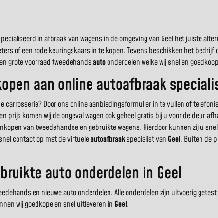
cialiseerd in afbraak van wagens in de omgeving van Geel het juiste alterna
eters of een rode keuringskaars in te kopen. Tevens beschikken het bedrij
r een grote voorraad tweedehands
auto
onderdelen welke wij snel en goedkoop
pen aan online autoafbraak specialis
rosserie? Door ons online aanbiedingsformulier in te vullen of telefonisch
n prijs komen wij de ongeval wagen ook geheel gratis bij u voor de deur a
t inkopen van tweedehandse en gebruikte wagens. Hierdoor kunnen zij u sn
 snel contact op met de virtuele
autoafbraak
specialist van
Geel
. Buiten de 
ruikte auto onderdelen in Geel
ehands en nieuwe auto onderdelen. Alle onderdelen zijn uitvoerig getest en
nnen wij goedkope en snel uitleveren in
Geel
.