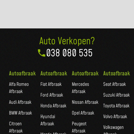
Auto Verkopen?
038 080 535
Autoafbraak
Autoafbraak
Autoafbraak
Autoafbraak
Alfa Romeo
Fiat Afbraak
Mercedes
Seat Afbraak
Afbraak
Afbraak
Ford Afbraak
Suzuki Afbraak
Audi Afbraak
Nissan Afbraak
Honda Afbraak
Toyota Afbraak
BMW Afbraak
Opel Afbraak
Hyundai
Volvo Afbraak
Citroen
Afbraak
Peugeot
Volkswagen
Afbraak
Afbraak