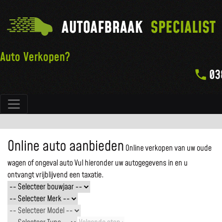
AUTOAFBRAAK
SPECIALIST
Auto Verkopen?
03
Hoofdnavigatie
Online auto aanbieden
Online verkopen van uw oude
wagen of ongeval auto
Vul hieronder uw autogegevens in en u
ontvangt vrijblijvend een taxatie.