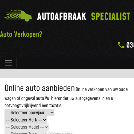
AUTOAFBRAAK
SPECIALIST
Auto Verkopen?
03
Hoofdnavigatie
Online auto aanbieden
Online verkopen van uw oude
wagen of ongeval auto
Vul hieronder uw autogegevens in en u
ontvangt vrijblijvend een taxatie.