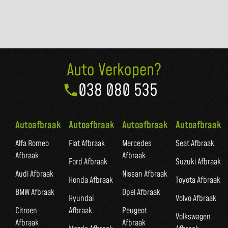
Auto Verkopen?
038 080 535
Autoafbraak
Autoafbraak
Autoafbraak
Autoafbraak
Alfa Romeo
Fiat Afbraak
Mercedes
Seat Afbraak
Afbraak
Afbraak
Ford Afbraak
Suzuki Afbraak
Audi Afbraak
Nissan Afbraak
Honda Afbraak
Toyota Afbraak
BMW Afbraak
Opel Afbraak
Hyundai
Volvo Afbraak
Citroen
Afbraak
Peugeot
Volkswagen
Afbraak
Afbraak