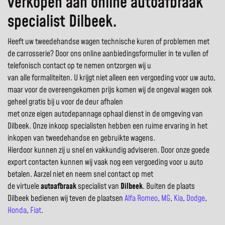
verkopen aan online autoafbraak
specialist Dilbeek.
Heeft uw tweedehandse wagen technische kuren of problemen met
de carrosserie? Door ons online aanbiedingsformulier in te vullen of
telefonisch contact op te nemen ontzorgen wij u
van alle formaliteiten. U krijgt niet alleen een vergoeding voor uw auto,
maar voor de overeengekomen prijs komen wij de ongeval wagen ook
geheel gratis bij u voor de deur afhalen
met onze eigen autodepannage ophaal dienst in de omgeving van
Dilbeek. Onze inkoop specialisten hebben een ruime ervaring in het
inkopen van tweedehandse en gebruikte wagens.
Hierdoor kunnen zij u snel en vakkundig adviseren. Door onze goede
export contacten kunnen wij vaak nog een vergoeding voor u auto
betalen. Aarzel niet en neem snel contact op met
de virtuele
autoafbraak
specialist van
Dilbeek
. Buiten de plaats
Dilbeek bedienen wij teven de plaatsen
Alfa Romeo
,
MG
,
Kia
,
Dodge
,
Honda
,
Fiat
.