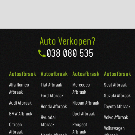
Auto Verkopen?
038 080 535
Autoafbraak
Autoafbraak
Autoafbraak
Autoafbraak
Alfa Romeo
Fiat Afbraak
Mercedes
Seat Afbraak
Afbraak
Afbraak
Ford Afbraak
Suzuki Afbraak
Audi Afbraak
Nissan Afbraak
Honda Afbraak
Toyota Afbraak
BMW Afbraak
Opel Afbraak
Hyundai
Volvo Afbraak
Citroen
Afbraak
Peugeot
Volkswagen
Afbraak
Afbraak