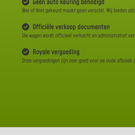
Geen auto keuring benodigd
Wel of Niet gekeurd maakt geen verschil. Wij bieden alti
Officiële verkoop documenten
Uw wagen wordt officieel verkocht en administratief ve
Royale vergoeding
Onze vergoedingen zijn zeer goed voor uw oude afbraak 