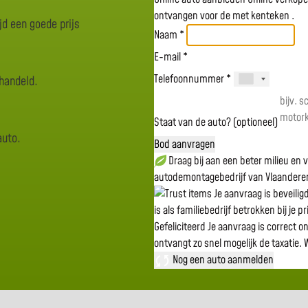
ontvangen voor de
met kenteken
.
jd een goede prijs
Naam *
E-mail *
Telefoonnummer *
rhandeld.
Staat van de auto? (optioneel)
auto.
Bod aanvragen
Draag bij aan een beter milieu en
autodemontagebedrijf van Vlaandere
Je aanvraag is beveili
is als familiebedrijf betrokken bij je p
Gefeliciteerd
Je aanvraag is correct o
ontvangt zo snel mogelijk de taxatie.
W
Nog een auto aanmelden