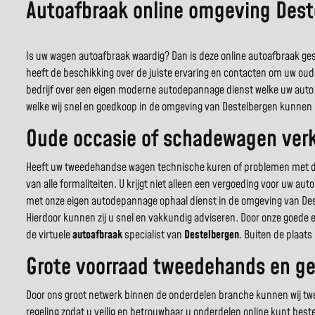
Autoafbraak online omgeving Dest
Is uw wagen autoafbraak waardig? Dan is deze online autoafbraak gesp
heeft de beschikking over de juiste ervaring en contacten om uw oud
bedrijf over een eigen moderne autodepannage dienst welke uw auto 
welke wij snel en goedkoop in de omgeving van Destelbergen kunnen 
Oude occasie of schadewagen verk
Heeft uw tweedehandse wagen technische kuren of problemen met de c
van alle formaliteiten. U krijgt niet alleen een vergoeding voor uw a
met onze eigen autodepannage ophaal dienst in de omgeving van Des
Hierdoor kunnen zij u snel en vakkundig adviseren. Door onze goede 
de virtuele
autoafbraak
specialist van
Destelbergen
. Buiten de plaat
Grote voorraad tweedehands en ge
Door ons groot netwerk binnen de onderdelen branche kunnen wij twee
regeling zodat u veilig en betrouwbaar u onderdelen online kunt best