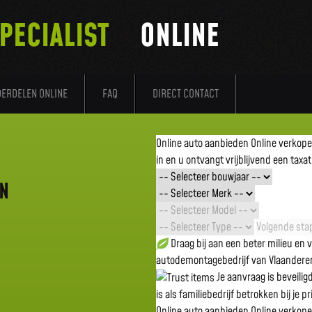
PECIALIST
ONLINE
DERDELEN ONLINE
FAQ
DIRECT CONTACT
Online auto aanbieden
Online verkop
in en u ontvangt vrijblijvend een taxat
EN
Volgende stap
Draag bij aan een beter milieu en
autodemontagebedrijf van Vlaandere
Je aanvraag is beveili
is als familiebedrijf betrokken bij je p
Online auto aanbieden
Online verkop