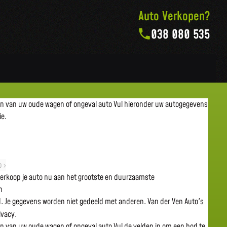
Auto Verkopen?
038 080 535
en van uw oude wagen of ongeval auto
Vul hieronder uw autogegevens
ie.
 ›
 verkoop je auto nu aan het grootste en duurzaamste
n
gd. Je gegevens worden niet gedeeld met anderen. Van der Ven Auto's
rivacy.
en van uw oude wagen of ongeval auto
Vul de velden in om een bod te