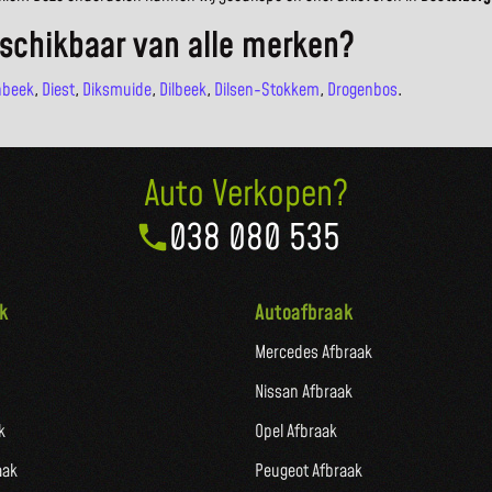
schikbaar van alle merken?
nbeek
,
Diest
,
Diksmuide
,
Dilbeek
,
Dilsen-Stokkem
,
Drogenbos
.
Auto Verkopen?
038 080 535
k
Autoafbraak
Mercedes Afbraak
Nissan Afbraak
k
Opel Afbraak
aak
Peugeot Afbraak