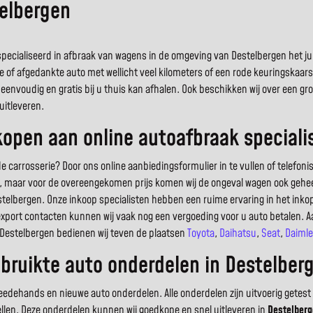
elbergen
ecialiseerd in afbraak van wagens in de omgeving van Destelbergen het juist
e of afgedankte auto met wellicht veel kilometers of een rode keuringskaar
eenvoudig en gratis bij u thuis kan afhalen. Ook beschikken wij over een 
uitleveren.
open aan online autoafbraak speciali
arrosserie? Door ons online aanbiedingsformulier in te vullen of telefoni
uto, maar voor de overeengekomen prijs komen wij de ongeval wagen ook geheel
telbergen. Onze inkoop specialisten hebben een ruime ervaring in het in
export contacten kunnen wij vaak nog een vergoeding voor u auto betalen. A
s Destelbergen bedienen wij teven de plaatsen
Toyota
,
Daihatsu
,
Seat
,
Daimle
bruikte auto onderdelen in Destelber
dehands en nieuwe auto onderdelen. Alle onderdelen zijn uitvoerig getest 
ellen. Deze onderdelen kunnen wij goedkope en snel uitleveren in
Destelberg