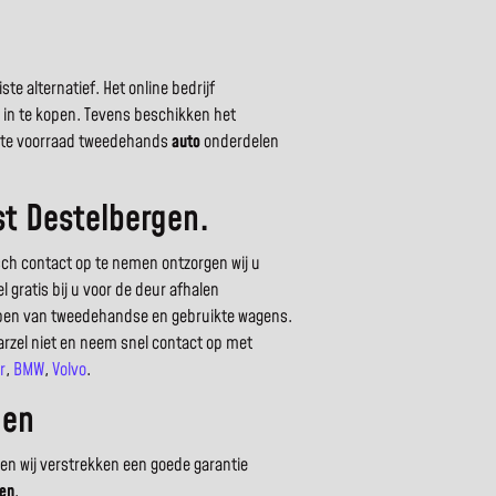
e alternatief. Het online bedrijf
s in te kopen. Tevens beschikken het
grote voorraad tweedehands
auto
onderdelen
st Destelbergen.
sch contact op te nemen ontzorgen wij u
 gratis bij u voor de deur afhalen
kopen van tweedehandse en gebruikte wagens.
arzel niet en neem snel contact op met
r
,
BMW
,
Volvo
.
gen
en wij verstrekken een goede garantie
en
.