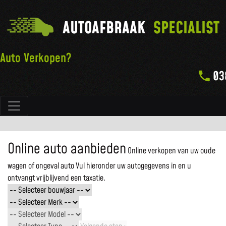
AUTOAFBRAAK
SPECIALIST
Auto Verkopen?
03
Hoofdnavigatie
Online auto aanbieden
Online verkopen van uw oude
wagen of ongeval auto
Vul hieronder uw autogegevens in en u
ontvangt vrijblijvend een taxatie.