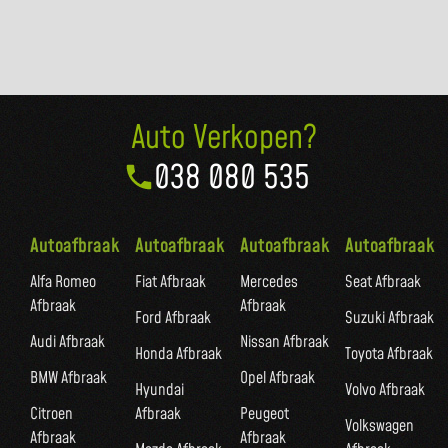
Auto Verkopen?
038 080 535
Autoafbraak
Autoafbraak
Autoafbraak
Autoafbraak
Alfa Romeo
Fiat Afbraak
Mercedes
Seat Afbraak
Afbraak
Afbraak
Ford Afbraak
Suzuki Afbraak
Audi Afbraak
Nissan Afbraak
Honda Afbraak
Toyota Afbraak
BMW Afbraak
Opel Afbraak
Hyundai
Volvo Afbraak
Citroen
Afbraak
Peugeot
Volkswagen
Afbraak
Afbraak