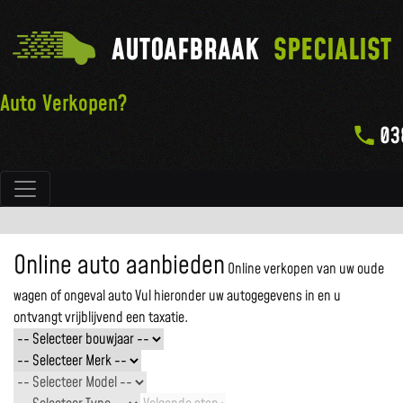
AUTOAFBRAAK
SPECIALIST
Auto Verkopen?
03
Hoofdnavigatie
Online auto aanbieden
Online verkopen van uw oude
wagen of ongeval auto
Vul hieronder uw autogegevens in en u
ontvangt vrijblijvend een taxatie.