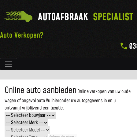
AUTOAFBRAAK
SPECIALIST
Auto Verkopen?
03
Hoofdnavigatie
Online auto aanbieden
Online verkopen van uw oude
wagen of ongeval auto
Vul hieronder uw autogegevens in en u
ontvangt vrijblijvend een taxatie.