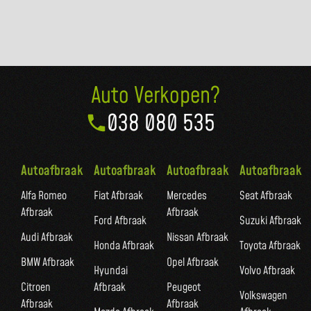
Auto Verkopen?
038 080 535
Autoafbraak
Autoafbraak
Autoafbraak
Autoafbraak
Alfa Romeo
Fiat Afbraak
Mercedes
Seat Afbraak
Afbraak
Afbraak
Ford Afbraak
Suzuki Afbraak
Audi Afbraak
Nissan Afbraak
Honda Afbraak
Toyota Afbraak
BMW Afbraak
Opel Afbraak
Hyundai
Volvo Afbraak
Citroen
Afbraak
Peugeot
Volkswagen
Afbraak
Afbraak