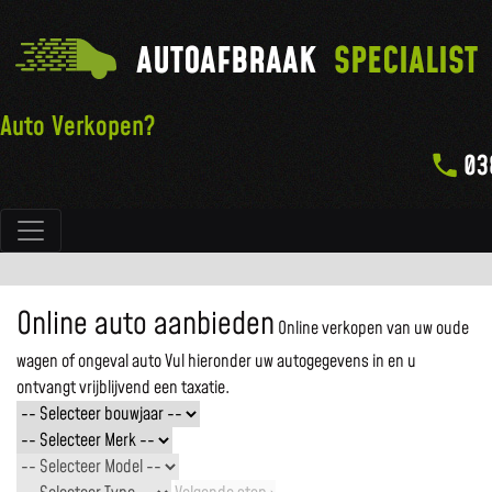
AUTOAFBRAAK
SPECIALIST
Auto Verkopen?
03
Hoofdnavigatie
Online auto aanbieden
Online verkopen van uw oude
wagen of ongeval auto
Vul hieronder uw autogegevens in en u
ontvangt vrijblijvend een taxatie.