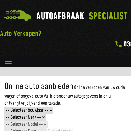
AUTOAFBRAAK
SPECIALIST
Auto Verkopen?
03
Hoofdnavigatie
Online auto aanbieden
Online verkopen van uw oude
wagen of ongeval auto
Vul hieronder uw autogegevens in en u
ontvangt vrijblijvend een taxatie.