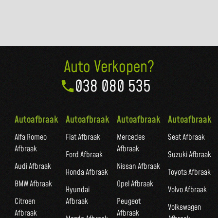
Auto Verkopen?
038 080 535
Autoafbraak
Autoafbraak
Autoafbraak
Autoafbraak
Alfa Romeo
Fiat Afbraak
Mercedes
Seat Afbraak
Afbraak
Afbraak
Ford Afbraak
Suzuki Afbraak
Audi Afbraak
Nissan Afbraak
Honda Afbraak
Toyota Afbraak
BMW Afbraak
Opel Afbraak
Hyundai
Volvo Afbraak
Citroen
Afbraak
Peugeot
Volkswagen
Afbraak
Afbraak