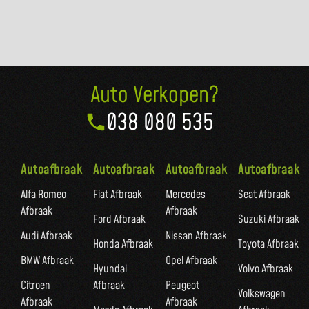
Auto Verkopen?
038 080 535
Autoafbraak
Autoafbraak
Autoafbraak
Autoafbraak
Alfa Romeo
Fiat Afbraak
Mercedes
Seat Afbraak
Afbraak
Afbraak
Ford Afbraak
Suzuki Afbraak
Audi Afbraak
Nissan Afbraak
Honda Afbraak
Toyota Afbraak
BMW Afbraak
Opel Afbraak
Hyundai
Volvo Afbraak
Citroen
Afbraak
Peugeot
Volkswagen
Afbraak
Afbraak