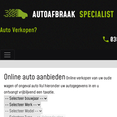
AUTOAFBRAAK
SPECIALIST
Auto Verkopen?
03
Hoofdnavigatie
Online auto aanbieden
Online verkopen van uw oude
wagen of ongeval auto
Vul hieronder uw autogegevens in en u
ontvangt vrijblijvend een taxatie.