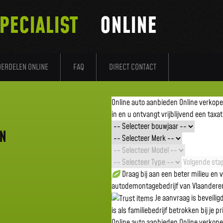
PECIALIST
ONLINE
DERDELEN ONLINE
FAQ
DIRECT CONTACT
Online auto aanbieden
Online verkop
in en u ontvangt vrijblijvend een taxat
EN
Volgende stap
Draag bij aan een beter milieu en
autodemontagebedrijf van Vlaandere
Je aanvraag is beveili
is als familiebedrijf betrokken bij je p
Online auto aanbieden
Online verkop