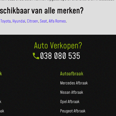
schikbaar van alle merken?
,
Toyota
,
Hyundai
,
Citroen
,
Seat
,
Alfa Romeo
.
Auto Verkopen?
038 080 535
k
Autoafbraak
Mercedes Afbraak
Nissan Afbraak
k
Opel Afbraak
aak
Peugeot Afbraak