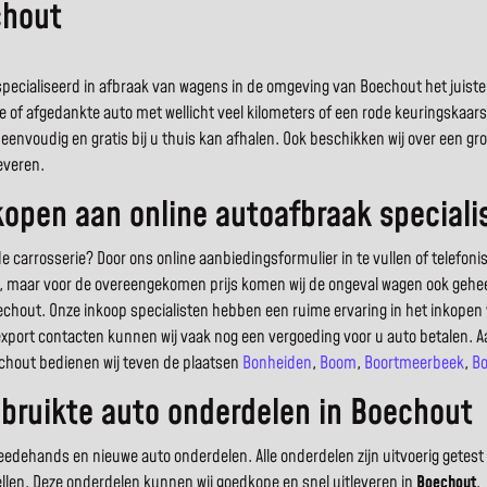
chout
ecialiseerd in afbraak van wagens in de omgeving van Boechout het juiste al
e of afgedankte auto met wellicht veel kilometers of een rode keuringskaar
eenvoudig en gratis bij u thuis kan afhalen. Ook beschikken wij over een 
everen.
open aan online autoafbraak speciali
arrosserie? Door ons online aanbiedingsformulier in te vullen of telefoni
uto, maar voor de overeengekomen prijs komen wij de ongeval wagen ook geheel
chout. Onze inkoop specialisten hebben een ruime ervaring in het inkope
export contacten kunnen wij vaak nog een vergoeding voor u auto betalen. A
echout bedienen wij teven de plaatsen
Bonheiden
,
Boom
,
Boortmeerbeek
,
Bo
bruikte auto onderdelen in Boechout
dehands en nieuwe auto onderdelen. Alle onderdelen zijn uitvoerig getest 
ellen. Deze onderdelen kunnen wij goedkope en snel uitleveren in
Boechout
.