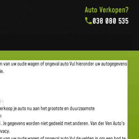
Auto Verkopen?
038 080 535
en van uw oude wagen of ongeval auto
Vul hieronder uw autogegevens
ie.
 ›
 verkoop je auto nu aan het grootste en duurzaamste
n
gd. Je gegevens worden niet gedeeld met anderen. Van der Ven Auto's
rivacy.
en van uw oude wagen of ongeval auto
Vul de velden in om een bod te