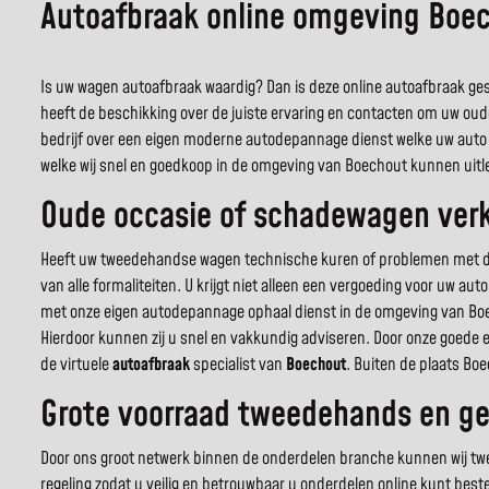
Autoafbraak online omgeving Boe
Is uw wagen autoafbraak waardig? Dan is deze online autoafbraak gesp
heeft de beschikking over de juiste ervaring en contacten om uw oud
bedrijf over een eigen moderne autodepannage dienst welke uw auto 
welke wij snel en goedkoop in de omgeving van Boechout kunnen uitl
Oude occasie of schadewagen verk
Heeft uw tweedehandse wagen technische kuren of problemen met de c
van alle formaliteiten. U krijgt niet alleen een vergoeding voor uw a
met onze eigen autodepannage ophaal dienst in de omgeving van Boe
Hierdoor kunnen zij u snel en vakkundig adviseren. Door onze goede 
de virtuele
autoafbraak
specialist van
Boechout
. Buiten de plaats Bo
Grote voorraad tweedehands en ge
Door ons groot netwerk binnen de onderdelen branche kunnen wij twee
regeling zodat u veilig en betrouwbaar u onderdelen online kunt best