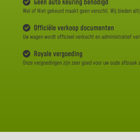
Geen auto keuring benodigd
Wel of Niet gekeurd maakt geen verschil. Wij bieden alti
Officiële verkoop documenten
Uw wagen wordt officieel verkocht en administratief ve
Royale vergoeding
Onze vergoedingen zijn zeer goed voor uw oude afbraak 