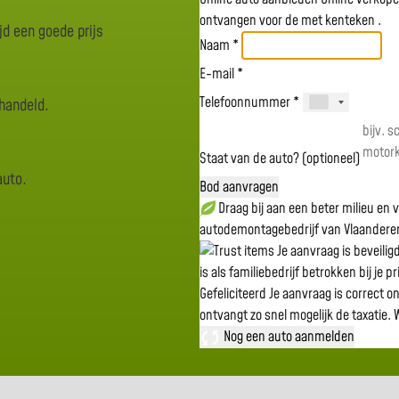
ontvangen voor de
met kenteken
.
jd een goede prijs
Naam *
E-mail *
Telefoonnummer *
rhandeld.
Staat van de auto? (optioneel)
auto.
Bod aanvragen
Draag bij aan een beter milieu en
autodemontagebedrijf van Vlaandere
Je aanvraag is beveili
is als familiebedrijf betrokken bij je p
Gefeliciteerd
Je aanvraag is correct o
ontvangt zo snel mogelijk de taxatie.
W
Nog een auto aanmelden