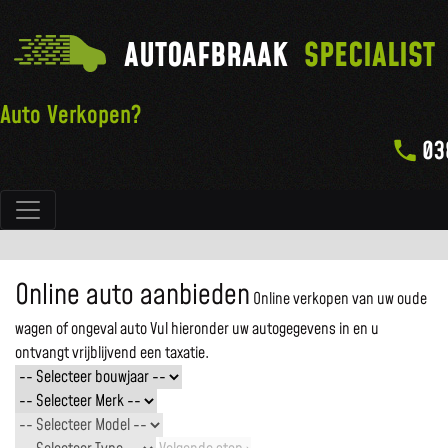
AUTOAFBRAAK
SPECIALIST
Auto Verkopen?
03
Hoofdnavigatie
Online auto aanbieden
Online verkopen van uw oude
wagen of ongeval auto
Vul hieronder uw autogegevens in en u
ontvangt vrijblijvend een taxatie.