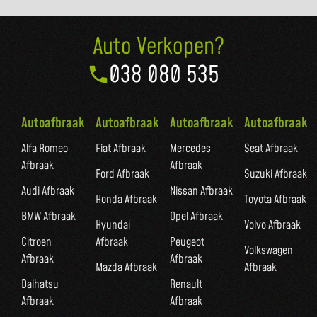
Auto Verkopen?
038 080 535
Autoafbraak
Autoafbraak
Autoafbraak
Autoafbraak
Alfa Romeo
Fiat Afbraak
Mercedes
Seat Afbraak
Afbraak
Afbraak
Ford Afbraak
Suzuki Afbraak
Audi Afbraak
Nissan Afbraak
Honda Afbraak
Toyota Afbraak
BMW Afbraak
Opel Afbraak
Hyundai
Volvo Afbraak
Citroen
Afbraak
Peugeot
Volkswagen
Afbraak
Afbraak
Mazda Afbraak
Afbraak
Daihatsu
Renault
Afbraak
Afbraak