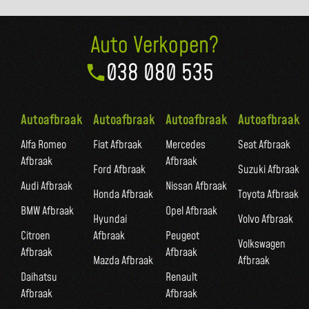
Auto Verkopen?
038 080 535
Autoafbraak
Autoafbraak
Autoafbraak
Autoafbraak
Alfa Romeo
Fiat Afbraak
Mercedes
Seat Afbraak
Afbraak
Afbraak
Ford Afbraak
Suzuki Afbraak
Audi Afbraak
Nissan Afbraak
Honda Afbraak
Toyota Afbraak
BMW Afbraak
Opel Afbraak
Hyundai
Volvo Afbraak
Citroen
Afbraak
Peugeot
Volkswagen
Afbraak
Afbraak
Mazda Afbraak
Afbraak
Daihatsu
Renault
Afbraak
Afbraak