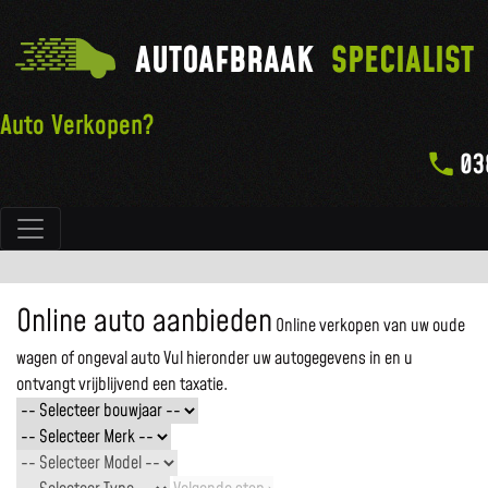
AUTOAFBRAAK
SPECIALIST
Auto Verkopen?
03
Hoofdnavigatie
Online auto aanbieden
Online verkopen van uw oude
wagen of ongeval auto
Vul hieronder uw autogegevens in en u
ontvangt vrijblijvend een taxatie.