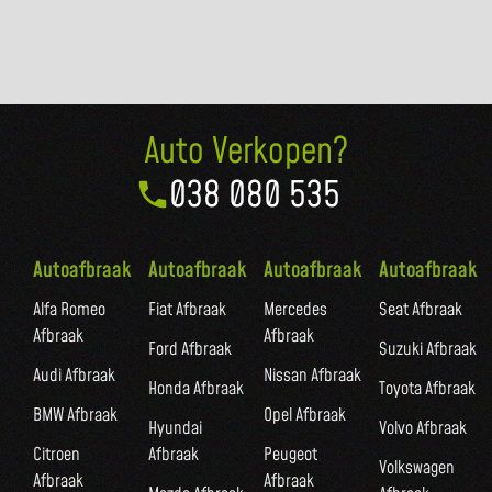
Auto Verkopen?
038 080 535
Autoafbraak
Autoafbraak
Autoafbraak
Autoafbraak
Alfa Romeo
Fiat Afbraak
Mercedes
Seat Afbraak
Afbraak
Afbraak
Ford Afbraak
Suzuki Afbraak
Audi Afbraak
Nissan Afbraak
Honda Afbraak
Toyota Afbraak
BMW Afbraak
Opel Afbraak
Hyundai
Volvo Afbraak
Citroen
Afbraak
Peugeot
Volkswagen
Afbraak
Afbraak