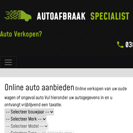
AUTOAFBRAAK
SPECIALIST
Auto Verkopen?
03
Hoofdnavigatie
Online auto aanbieden
Online verkopen van uw oude
wagen of ongeval auto
Vul hieronder uw autogegevens in en u
ontvangt vrijblijvend een taxatie.