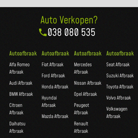
Auto Verkopen?
038 080 535
Autoafbraak
Autoafbraak
Autoafbraak
Autoafbraak
Alfa Romeo
Fiat Afbraak
Mercedes
Seat Afbraak
Afbraak
Afbraak
Ford Afbraak
Suzuki Afbraak
Audi Afbraak
Nissan Afbraak
Honda Afbraak
Toyota Afbraak
BMW Afbraak
Opel Afbraak
Hyundai
Volvo Afbraak
Citroen
Afbraak
Peugeot
Volkswagen
Afbraak
Afbraak
Mazda Afbraak
Afbraak
Daihatsu
Renault
Afbraak
Afbraak