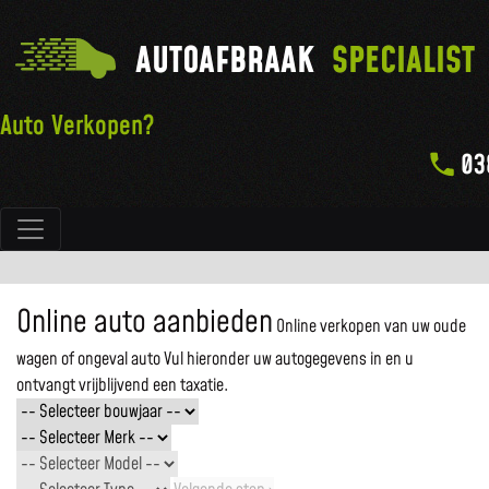
AUTOAFBRAAK
SPECIALIST
Auto Verkopen?
03
Hoofdnavigatie
Online auto aanbieden
Online verkopen van uw oude
wagen of ongeval auto
Vul hieronder uw autogegevens in en u
ontvangt vrijblijvend een taxatie.