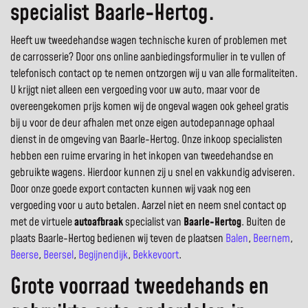
specialist Baarle-Hertog.
Heeft uw tweedehandse wagen technische kuren of problemen met
de carrosserie? Door ons online aanbiedingsformulier in te vullen of
telefonisch contact op te nemen ontzorgen wij u van alle formaliteiten.
U krijgt niet alleen een vergoeding voor uw auto, maar voor de
overeengekomen prijs komen wij de ongeval wagen ook geheel gratis
bij u voor de deur afhalen met onze eigen autodepannage ophaal
dienst in de omgeving van Baarle-Hertog. Onze inkoop specialisten
hebben een ruime ervaring in het inkopen van tweedehandse en
gebruikte wagens. Hierdoor kunnen zij u snel en vakkundig adviseren.
Door onze goede export contacten kunnen wij vaak nog een
vergoeding voor u auto betalen. Aarzel niet en neem snel contact op
met de virtuele
autoafbraak
specialist van
Baarle-Hertog
. Buiten de
plaats Baarle-Hertog bedienen wij teven de plaatsen
Balen
,
Beernem
,
Beerse
,
Beersel
,
Begijnendijk
,
Bekkevoort
.
Grote voorraad tweedehands en