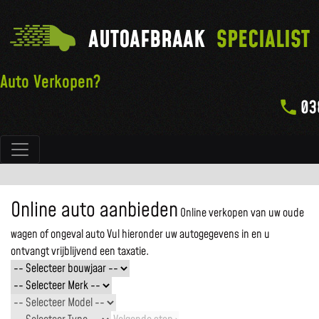
AUTOAFBRAAK
SPECIALIST
Auto Verkopen?
03
Hoofdnavigatie
Online auto aanbieden
Online verkopen van uw oude
wagen of ongeval auto
Vul hieronder uw autogegevens in en u
ontvangt vrijblijvend een taxatie.