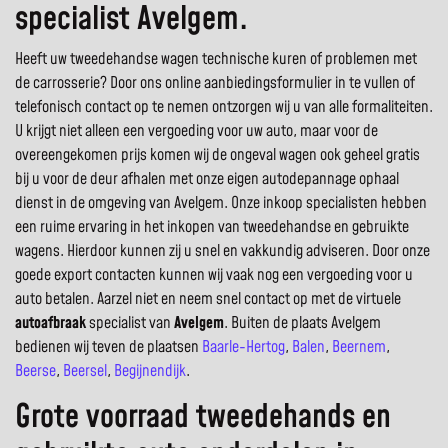
specialist Avelgem.
Heeft uw tweedehandse wagen technische kuren of problemen met
de carrosserie? Door ons online aanbiedingsformulier in te vullen of
telefonisch contact op te nemen ontzorgen wij u van alle formaliteiten.
U krijgt niet alleen een vergoeding voor uw auto, maar voor de
overeengekomen prijs komen wij de ongeval wagen ook geheel gratis
bij u voor de deur afhalen met onze eigen autodepannage ophaal
dienst in de omgeving van Avelgem. Onze inkoop specialisten hebben
een ruime ervaring in het inkopen van tweedehandse en gebruikte
wagens. Hierdoor kunnen zij u snel en vakkundig adviseren. Door onze
goede export contacten kunnen wij vaak nog een vergoeding voor u
auto betalen. Aarzel niet en neem snel contact op met de virtuele
autoafbraak
specialist van
Avelgem
. Buiten de plaats Avelgem
bedienen wij teven de plaatsen
Baarle-Hertog
,
Balen
,
Beernem
,
Beerse
,
Beersel
,
Begijnendijk
.
Grote voorraad tweedehands en