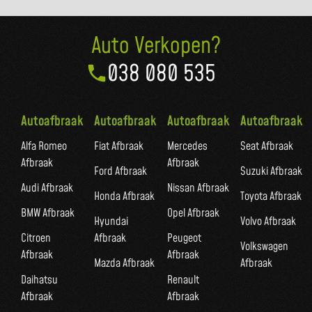
Auto Verkopen?
038 080 535
Autoafbraak
Autoafbraak
Autoafbraak
Autoafbraak
Alfa Romeo
Fiat Afbraak
Mercedes
Seat Afbraak
Afbraak
Afbraak
Ford Afbraak
Suzuki Afbraak
Audi Afbraak
Nissan Afbraak
Honda Afbraak
Toyota Afbraak
BMW Afbraak
Opel Afbraak
Hyundai
Volvo Afbraak
Citroen
Afbraak
Peugeot
Volkswagen
Afbraak
Afbraak
Mazda Afbraak
Afbraak
Daihatsu
Renault
Afbraak
Afbraak