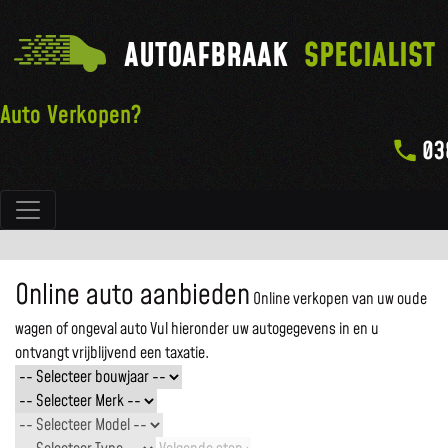
AUTOAFBRAAK
SPECIALIST
Auto Verkopen?
03
Hoofdnavigatie
Online auto aanbieden
Online verkopen van uw oude
wagen of ongeval auto
Vul hieronder uw autogegevens in en u
ontvangt vrijblijvend een taxatie.