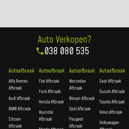
Auto Verkopen?
038 080 535
Autoafbraak
Autoafbraak
Autoafbraak
Autoafbraak
Alfa Romeo
Fiat Afbraak
Mercedes
Seat Afbraak
Afbraak
Afbraak
Ford Afbraak
Suzuki Afbraak
Audi Afbraak
Nissan Afbraak
Honda Afbraak
Toyota Afbraak
BMW Afbraak
Opel Afbraak
Hyundai
Volvo Afbraak
Citroen
Afbraak
Peugeot
Volkswagen
Afbraak
Afbraak