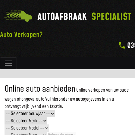
AUTOAFBRAAK
SPECIALIST
Auto Verkopen?
03
Hoofdnavigatie
Online auto aanbieden
Online verkopen van uw oude
wagen of ongeval auto
Vul hieronder uw autogegevens in en u
ontvangt vrijblijvend een taxatie.