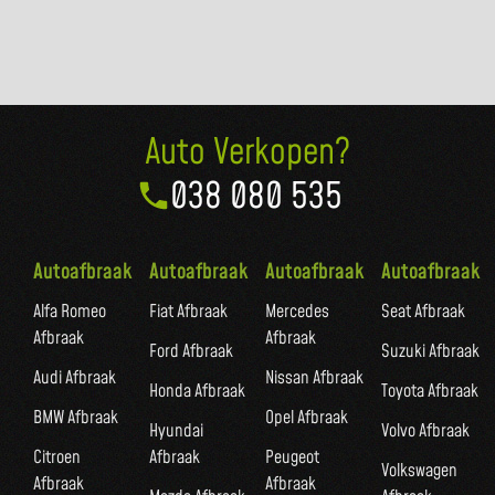
Auto Verkopen?
038 080 535
Autoafbraak
Autoafbraak
Autoafbraak
Autoafbraak
Alfa Romeo
Fiat Afbraak
Mercedes
Seat Afbraak
Afbraak
Afbraak
Ford Afbraak
Suzuki Afbraak
Audi Afbraak
Nissan Afbraak
Honda Afbraak
Toyota Afbraak
BMW Afbraak
Opel Afbraak
Hyundai
Volvo Afbraak
Citroen
Afbraak
Peugeot
Volkswagen
Afbraak
Afbraak