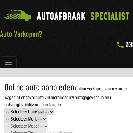
AUTOAFBRAAK
SPECIALIST
Auto Verkopen?
03
Hoofdnavigatie
Online auto aanbieden
Online verkopen van uw oude
wagen of ongeval auto
Vul hieronder uw autogegevens in en u
ontvangt vrijblijvend een taxatie.