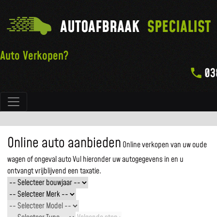
AUTOAFBRAAK
SPECIALIST
Auto Verkopen?
03
Hoofdnavigatie
Online auto aanbieden
Online verkopen van uw oude
wagen of ongeval auto
Vul hieronder uw autogegevens in en u
ontvangt vrijblijvend een taxatie.