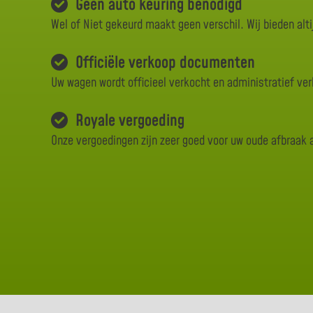
Geen auto keuring benodigd
Wel of Niet gekeurd maakt geen verschil. Wij bieden alti
Officiële verkoop documenten
Uw wagen wordt officieel verkocht en administratief ve
Royale vergoeding
Onze vergoedingen zijn zeer goed voor uw oude afbraak 