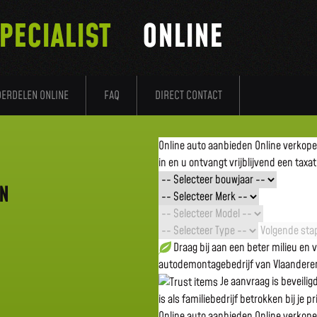
PECIALIST
ONLINE
DERDELEN ONLINE
FAQ
DIRECT CONTACT
Online auto aanbieden
Online verkop
in en u ontvangt vrijblijvend een taxat
EN
Volgende stap
Draag bij aan een beter milieu en
autodemontagebedrijf van Vlaandere
Je aanvraag is beveili
is als familiebedrijf betrokken bij je p
Online auto aanbieden
Online verkop