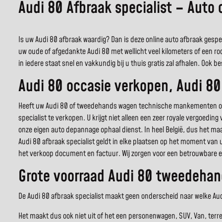
Audi 80 Afbraak specialist – Auto
Is uw Audi 80 afbraak waardig? Dan is deze online auto afbraak gespeci
uw oude of afgedankte Audi 80 met wellicht veel kilometers of een r
in iedere staat snel en vakkundig bij u thuis gratis zal afhalen. Ook
Audi 80 occasie verkopen, Audi 8
Heeft uw Audi 80 of tweedehands wagen technische mankementen of w
specialist te verkopen. U krijgt niet alleen een zeer royale vergoedin
onze eigen auto depannage ophaal dienst. In heel België, dus het maak
Audi 80 afbraak specialist geldt in elke plaatsen op het moment van 
het verkoop document en factuur. Wij zorgen voor een betrouwbare e
Grote voorraad Audi 80 tweedehan
De Audi 80 afbraak specialist maakt geen onderscheid naar welke Audi
Het maakt dus ook niet uit of het een personenwagen, SUV, Van, terr