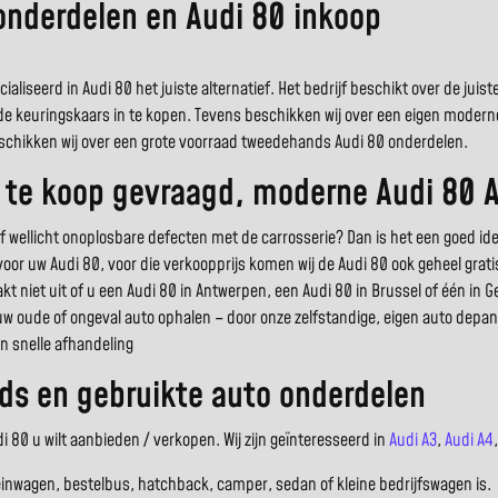
 onderdelen en Audi 80 inkoop
aliseerd in Audi 80 het juiste alternatief. Het bedrijf beschikt over de jui
ode keuringskaars in te kopen. Tevens beschikken wij over een eigen moder
 beschikken wij over een grote voorraad tweedehands Audi 80 onderdelen.
0 te koop gevraagd, moderne Audi 80 
ellicht onoplosbare defecten met de carrosserie? Dan is het een goed ide
g voor uw Audi 80, voor die verkoopprijs komen wij de Audi 80 ook geheel grati
t niet uit of u een Audi 80 in Antwerpen, een Audi 80 in Brussel of één in G
uw oude of ongeval auto ophalen – door onze zelfstandige, eigen auto depann
n snelle afhandeling
ds en gebruikte auto onderdelen
 80 u wilt aanbieden / verkopen. Wij zijn geïnteresseerd in
Audi A3
,
Audi A4
einwagen, bestelbus, hatchback, camper, sedan of kleine bedrijfswagen is.