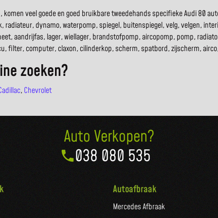
den, komen veel goede en goed bruikbare tweedehands specifieke Audi 80 aut
, radiateur, dynamo, waterpomp, spiegel, buitenspiegel, velg, velgen, interie
eet, aandrijfas, lager, wiellager, brandstofpomp, aircopomp, pomp, radia
accu, filter, computer, claxon, cilinderkop, scherm, spatbord, zijscherm, ai
line zoeken?
Cadillac
,
Chevrolet
Auto Verkopen?
038 080 535
k
Autoafbraak
Mercedes Afbraak