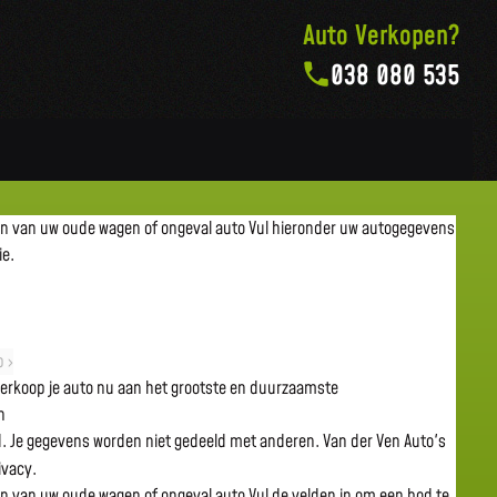
Auto Verkopen?
038 080 535
en van uw oude wagen of ongeval auto
Vul hieronder uw autogegevens
ie.
 ›
 verkoop je auto nu aan het grootste en duurzaamste
n
gd. Je gegevens worden niet gedeeld met anderen. Van der Ven Auto's
rivacy.
en van uw oude wagen of ongeval auto
Vul de velden in om een bod te