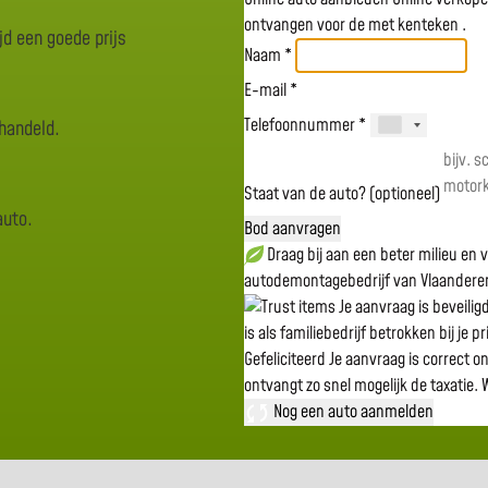
ontvangen voor de
met kenteken
.
jd een goede prijs
Naam *
E-mail *
Telefoonnummer *
rhandeld.
Staat van de auto? (optioneel)
auto.
Bod aanvragen
Draag bij aan een beter milieu en
autodemontagebedrijf van Vlaandere
Je aanvraag is beveili
is als familiebedrijf betrokken bij je p
Gefeliciteerd
Je aanvraag is correct o
ontvangt zo snel mogelijk de taxatie.
W
Nog een auto aanmelden