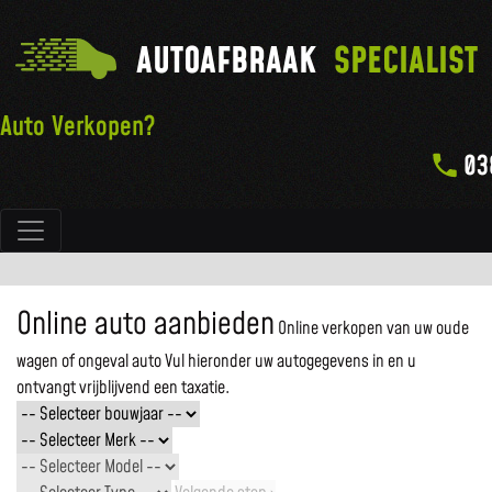
AUTOAFBRAAK
SPECIALIST
Auto Verkopen?
03
Hoofdnavigatie
Online auto aanbieden
Online verkopen van uw oude
wagen of ongeval auto
Vul hieronder uw autogegevens in en u
ontvangt vrijblijvend een taxatie.