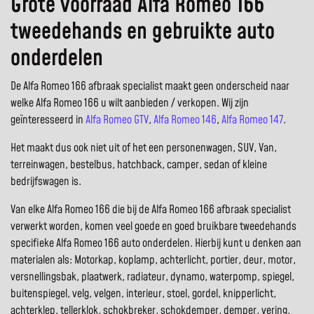
Grote voorraad Alfa Romeo 166
tweedehands en gebruikte auto
onderdelen
De Alfa Romeo 166 afbraak specialist maakt geen onderscheid naar
welke Alfa Romeo 166 u wilt aanbieden / verkopen. Wij zijn
geïnteresseerd in
Alfa Romeo GTV
,
Alfa Romeo 146
,
Alfa Romeo 147
.
Het maakt dus ook niet uit of het een personenwagen, SUV, Van,
terreinwagen, bestelbus, hatchback, camper, sedan of kleine
bedrijfswagen is.
Van elke Alfa Romeo 166 die bij de Alfa Romeo 166 afbraak specialist
verwerkt worden, komen veel goede en goed bruikbare tweedehands
specifieke Alfa Romeo 166 auto onderdelen. Hierbij kunt u denken aan
materialen als: Motorkap, koplamp, achterlicht, portier, deur, motor,
versnellingsbak, plaatwerk, radiateur, dynamo, waterpomp, spiegel,
buitenspiegel, velg, velgen, interieur, stoel, gordel, knipperlicht,
achterklep, tellerklok, schokbreker, schokdemper, demper, vering,