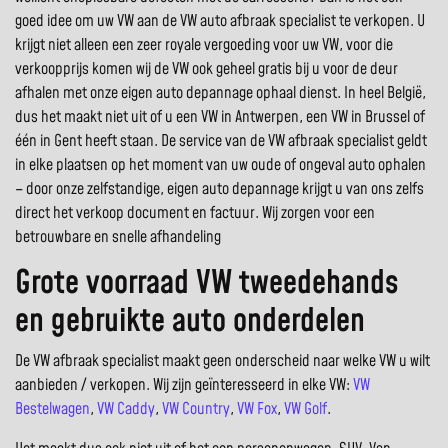
goed idee om uw VW aan de VW auto afbraak specialist te verkopen. U
krijgt niet alleen een zeer royale vergoeding voor uw VW, voor die
verkoopprijs komen wij de VW ook geheel gratis bij u voor de deur
afhalen met onze eigen auto depannage ophaal dienst. In heel België,
dus het maakt niet uit of u een VW in Antwerpen, een VW in Brussel of
één in Gent heeft staan. De service van de VW afbraak specialist geldt
in elke plaatsen op het moment van uw oude of ongeval auto ophalen
– door onze zelfstandige, eigen auto depannage krijgt u van ons zelfs
direct het verkoop document en factuur. Wij zorgen voor een
betrouwbare en snelle afhandeling
Grote voorraad VW tweedehands
en gebruikte auto onderdelen
De VW afbraak specialist maakt geen onderscheid naar welke VW u wilt
aanbieden / verkopen. Wij zijn geïnteresseerd in elke VW:
VW
Bestelwagen
,
VW Caddy
,
VW Country
,
VW Fox
,
VW Golf
.