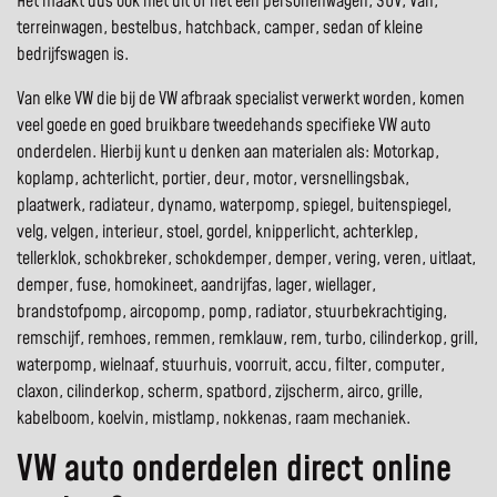
Het maakt dus ook niet uit of het een personenwagen, SUV, Van,
terreinwagen, bestelbus, hatchback, camper, sedan of kleine
bedrijfswagen is.
Van elke VW die bij de VW afbraak specialist verwerkt worden, komen
veel goede en goed bruikbare tweedehands specifieke VW auto
onderdelen. Hierbij kunt u denken aan materialen als: Motorkap,
koplamp, achterlicht, portier, deur, motor, versnellingsbak,
plaatwerk, radiateur, dynamo, waterpomp, spiegel, buitenspiegel,
velg, velgen, interieur, stoel, gordel, knipperlicht, achterklep,
tellerklok, schokbreker, schokdemper, demper, vering, veren, uitlaat,
demper, fuse, homokineet, aandrijfas, lager, wiellager,
brandstofpomp, aircopomp, pomp, radiator, stuurbekrachtiging,
remschijf, remhoes, remmen, remklauw, rem, turbo, cilinderkop, grill,
waterpomp, wielnaaf, stuurhuis, voorruit, accu, filter, computer,
claxon, cilinderkop, scherm, spatbord, zijscherm, airco, grille,
kabelboom, koelvin, mistlamp, nokkenas, raam mechaniek.
VW auto onderdelen direct online