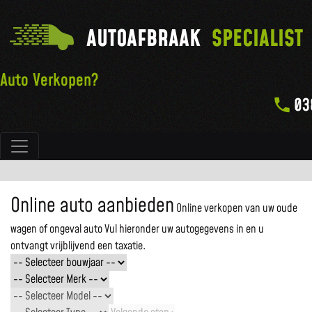
AUTOAFBRAAK
SPECIALIST
Auto Verkopen?
03
Hoofdnavigatie
Online auto aanbieden
Online verkopen van uw oude
wagen of ongeval auto
Vul hieronder uw autogegevens in en u
ontvangt vrijblijvend een taxatie.