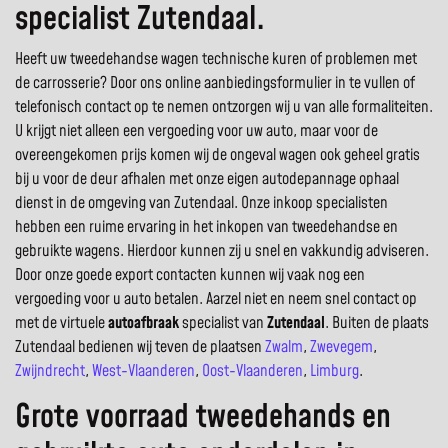
specialist Zutendaal.
Heeft uw tweedehandse wagen technische kuren of problemen met
de carrosserie? Door ons online aanbiedingsformulier in te vullen of
telefonisch contact op te nemen ontzorgen wij u van alle formaliteiten.
U krijgt niet alleen een vergoeding voor uw auto, maar voor de
overeengekomen prijs komen wij de ongeval wagen ook geheel gratis
bij u voor de deur afhalen met onze eigen autodepannage ophaal
dienst in de omgeving van Zutendaal. Onze inkoop specialisten
hebben een ruime ervaring in het inkopen van tweedehandse en
gebruikte wagens. Hierdoor kunnen zij u snel en vakkundig adviseren.
Door onze goede export contacten kunnen wij vaak nog een
vergoeding voor u auto betalen. Aarzel niet en neem snel contact op
met de virtuele
autoafbraak
specialist van
Zutendaal
. Buiten de plaats
Zutendaal bedienen wij teven de plaatsen
Zwalm
,
Zwevegem
,
Zwijndrecht
,
West-Vlaanderen
,
Oost-Vlaanderen
,
Limburg
.
Grote voorraad tweedehands en