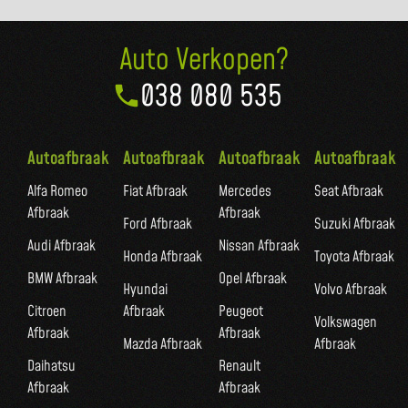
Auto Verkopen?
038 080 535
Autoafbraak
Autoafbraak
Autoafbraak
Autoafbraak
Alfa Romeo
Fiat Afbraak
Mercedes
Seat Afbraak
Afbraak
Afbraak
Ford Afbraak
Suzuki Afbraak
Audi Afbraak
Nissan Afbraak
Honda Afbraak
Toyota Afbraak
BMW Afbraak
Opel Afbraak
Hyundai
Volvo Afbraak
Citroen
Afbraak
Peugeot
Volkswagen
Afbraak
Afbraak
Mazda Afbraak
Afbraak
Daihatsu
Renault
Afbraak
Afbraak