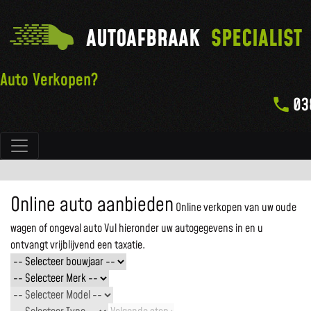
AUTOAFBRAAK
SPECIALIST
Auto Verkopen?
03
Hoofdnavigatie
Online auto aanbieden
Online verkopen van uw oude
wagen of ongeval auto
Vul hieronder uw autogegevens in en u
ontvangt vrijblijvend een taxatie.