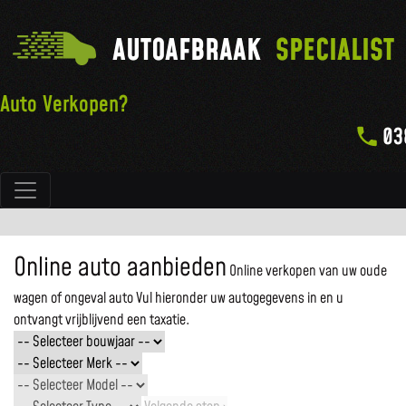
AUTOAFBRAAK
SPECIALIST
Auto Verkopen?
03
Hoofdnavigatie
Online auto aanbieden
Online verkopen van uw oude
wagen of ongeval auto
Vul hieronder uw autogegevens in en u
ontvangt vrijblijvend een taxatie.