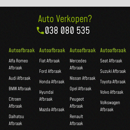
Auto Verkopen?
038 080 535
Autoafbraak
Autoafbraak
Autoafbraak
Autoafbraak
Alfa Romeo
Fiat Afbraak
Mercedes
Seat Afbraak
Afbraak
Afbraak
Ford Afbraak
Suzuki Afbraak
Audi Afbraak
Nissan Afbraak
Honda Afbraak
Toyota Afbraak
BMW Afbraak
Opel Afbraak
Hyundai
Volvo Afbraak
Citroen
Afbraak
Peugeot
Volkswagen
Afbraak
Afbraak
Mazda Afbraak
Afbraak
Daihatsu
Renault
Afbraak
Afbraak