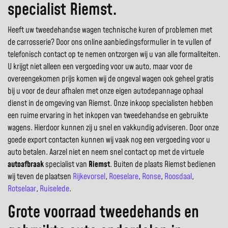
specialist Riemst.
Heeft uw tweedehandse wagen technische kuren of problemen met
de carrosserie? Door ons online aanbiedingsformulier in te vullen of
telefonisch contact op te nemen ontzorgen wij u van alle formaliteiten.
U krijgt niet alleen een vergoeding voor uw auto, maar voor de
overeengekomen prijs komen wij de ongeval wagen ook geheel gratis
bij u voor de deur afhalen met onze eigen autodepannage ophaal
dienst in de omgeving van Riemst. Onze inkoop specialisten hebben
een ruime ervaring in het inkopen van tweedehandse en gebruikte
wagens. Hierdoor kunnen zij u snel en vakkundig adviseren. Door onze
goede export contacten kunnen wij vaak nog een vergoeding voor u
auto betalen. Aarzel niet en neem snel contact op met de virtuele
autoafbraak
specialist van
Riemst
. Buiten de plaats Riemst bedienen
wij teven de plaatsen
Rijkevorsel
,
Roeselare
,
Ronse
,
Roosdaal
,
Rotselaar
,
Ruiselede
.
Grote voorraad tweedehands en