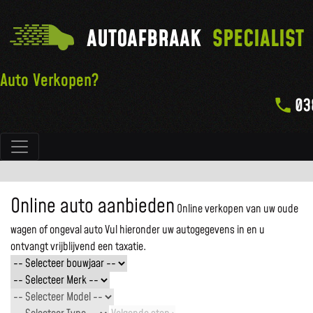
AUTOAFBRAAK
SPECIALIST
Auto Verkopen?
03
Hoofdnavigatie
Online auto aanbieden
Online verkopen van uw oude
wagen of ongeval auto
Vul hieronder uw autogegevens in en u
ontvangt vrijblijvend een taxatie.