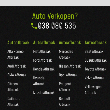
Auto Verkopen?
038 080 535
Autoafbraak
Autoafbraak
Autoafbraak
Autoafbraak
Alfa Romeo
Fiat Afbraak
Mercedes
Seat Afbraak
Afbraak
Afbraak
Ford Afbraak
Suzuki Afbraak
Audi Afbraak
Nissan Afbraak
Honda Afbraak
Toyota Afbraak
BMW Afbraak
Opel Afbraak
Hyundai
Volvo Afbraak
Citroen
Afbraak
Peugeot
Volkswagen
Afbraak
Afbraak
Mazda Afbraak
Afbraak
Daihatsu
Renault
Afbraak
Afbraak