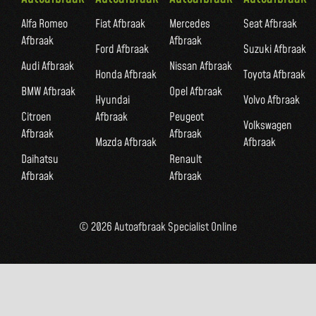
Alfa Romeo
Fiat Afbraak
Mercedes
Seat Afbraak
Afbraak
Afbraak
Ford Afbraak
Suzuki Afbraak
Audi Afbraak
Nissan Afbraak
Honda Afbraak
Toyota Afbraak
BMW Afbraak
Opel Afbraak
Hyundai
Volvo Afbraak
Citroen
Afbraak
Peugeot
Volkswagen
Afbraak
Afbraak
Mazda Afbraak
Afbraak
Daihatsu
Renault
Afbraak
Afbraak
© 2026 Autoafbraak Specialist Online