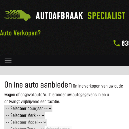
AUTOAFBRAAK
SPECIALIST
Auto Verkopen?
03
Hoofdnavigatie
Online auto aanbieden
Online verkopen van uw oude
wagen of ongeval auto
Vul hieronder uw autogegevens in en u
ontvangt vrijblijvend een taxatie.