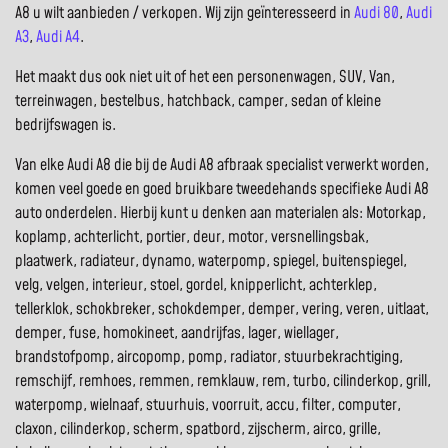
A8 u wilt aanbieden / verkopen. Wij zijn geïnteresseerd in
Audi 80
,
Audi
A3
,
Audi A4
.
Het maakt dus ook niet uit of het een personenwagen, SUV, Van,
terreinwagen, bestelbus, hatchback, camper, sedan of kleine
bedrijfswagen is.
Van elke Audi A8 die bij de Audi A8 afbraak specialist verwerkt worden,
komen veel goede en goed bruikbare tweedehands specifieke Audi A8
auto onderdelen. Hierbij kunt u denken aan materialen als: Motorkap,
koplamp, achterlicht, portier, deur, motor, versnellingsbak,
plaatwerk, radiateur, dynamo, waterpomp, spiegel, buitenspiegel,
velg, velgen, interieur, stoel, gordel, knipperlicht, achterklep,
tellerklok, schokbreker, schokdemper, demper, vering, veren, uitlaat,
demper, fuse, homokineet, aandrijfas, lager, wiellager,
brandstofpomp, aircopomp, pomp, radiator, stuurbekrachtiging,
remschijf, remhoes, remmen, remklauw, rem, turbo, cilinderkop, grill,
waterpomp, wielnaaf, stuurhuis, voorruit, accu, filter, computer,
claxon, cilinderkop, scherm, spatbord, zijscherm, airco, grille,